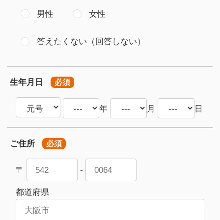
男性
女性
答えたくない（回答しない）
生年月日
必須
年
月
日
ご住所
必須
〒
-
都道府県