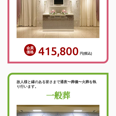
415,800
会員
価格
円
(税込)
故人様と縁のある皆さまで通夜〜葬儀〜火葬を執
り行います。
一般葬