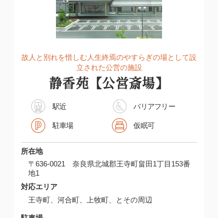
故人と別れを惜しむ人生終焉のやすらぎの場として設
立された公営の施設
静香苑【公営斎場】
駅近
バリアフリー
駐車場
仮眠可
所在地
〒636-0021 奈良県北城郡王寺町畠田1丁目153番
地1
対応エリア
王寺町、河合町、上牧町、とその周辺
駐車場