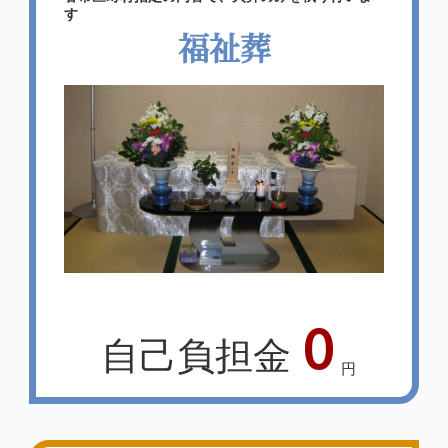
す
福祉葬
0
自己負担金
円