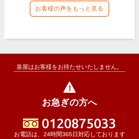
理もおいしかったです。返礼品の数も足り
なかった時もすぐに機転を利かして対応し
てもらって助かりました。10点満点で
す。本当にお世話…
詳しく見る
泉屋はお客様をお待たせいたしません。
泉屋さんが一番安心できる電話
対応だったので、依頼しまし
た。
お急ぎの方へ
2026年05月
泉屋 奈良大宮メモリアルホ
ール
（〒630-8115 奈良県奈良市大宮町
0120875033
６丁目２−９）
お電話は、24時間365日対応しております