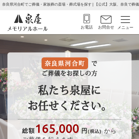
奈良県河合町でご葬儀・家族葬の斎場・葬式場を探す | 【公式】大阪、奈良で
お電話
お問合せ
奈良県河合町
で
ご葬儀をお探しの方
私たち泉屋に
お任せください。
165,000
総額
円
から
(税込)