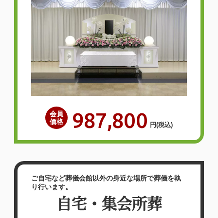
987,800
会員
価格
円
(税込)
ご自宅など葬儀会館以外の身近な場所で葬儀を執
り行います。
自宅・集会所葬