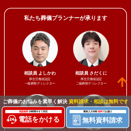
【お客様のご意見】何件か葬儀社を探して
いる中で、泉屋さんが一番安心できる電話
私たち葬儀プランナーが承ります
対応だったので、依頼しました。お花もと
ても豪華で食事も美味しく頂きました。ス
タッフの皆様もとても親切で丁寧なご対応
をして頂きまして、本当に感謝しておりま
す。ただ気になったのが、最初にホールに
故人と一緒にお…
相談員
よしかわ
相談員
さだくに
詳しく見る
厚生労働省認定
厚生労働省認定
一級葬祭ディレクター
二級葬祭ディレクター
ご葬儀のお悩みを素早く解決
資料請求・相談は無料です
家族葬でここまでたくさんのお
相談無料
24時間今すぐ対応
簡単入力30秒
無料
でお届け
花にしてもらえて、親族が喜んで
電話をかける
無料資料請求
いた。