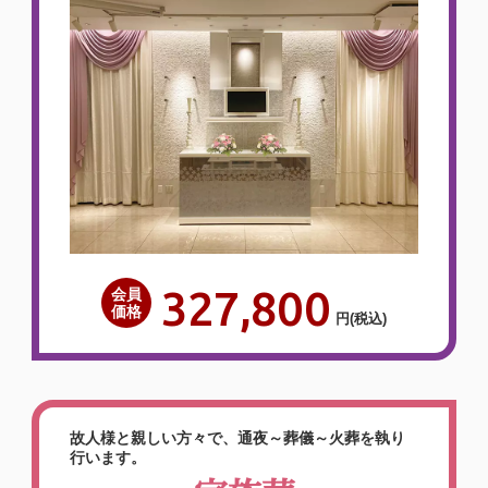
327,800
会員
価格
円
(税込)
故人様と親しい方々で、通夜～葬儀～火葬を執り
行います。