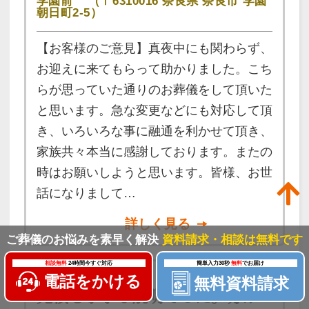
学園前
（〒6310016 奈良県 奈良市 学園
朝日町2-5）
【お客様のご意見】真夜中にも関わらず、
お迎えに来てもらって助かりました。こち
らが思っていた通りのお葬儀をして頂いた
と思います。急な変更などにも対応して頂
き、いろいろな事に融通を利かせて頂き、
家族共々本当に感謝しております。またの
時はお願いしようと思います。皆様、お世
話になりまして…
詳しく見る
ご葬儀のお悩みを素早く解決
資料請求・相談は無料です
相談無料
24時間今すぐ対応
簡単入力30秒
無料
でお届け
電話をかける
無料資料請求
見積も丁寧な説明でした。分か