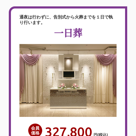
通夜は行わずに、告別式から火葬までを１日で執
り行います。
一日葬
327,800
会員
価格
円
(税込)