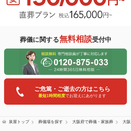
無料相談
葬儀に関する
受付中
ご危篤・ご逝去の方はこちら
最短1時間程度
でお迎えにあがります
泉屋トップ
葬儀場を探す
大阪府で葬儀・家族葬
大阪