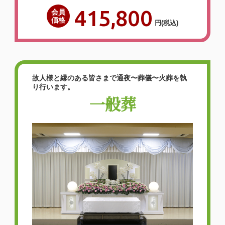
415,800
会員
価格
円
(税込)
故人様と縁のある皆さまで通夜〜葬儀〜火葬を執
り行います。
一般葬