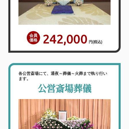
242,000
会員
価格
円
(税込)
各公営斎場にて、通夜～葬儀～火葬まで執り行い
ます。
公営斎場葬儀