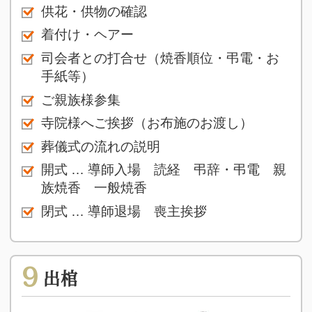
供花・供物の確認
着付け・ヘアー
司会者との打合せ（焼香順位・弔電・お
手紙等）
ご親族様参集
寺院様へご挨拶（お布施のお渡し）
葬儀式の流れの説明
開式 … 導師入場 読経 弔辞・弔電 親
族焼香 一般焼香
閉式 … 導師退場 喪主挨拶
9
出棺