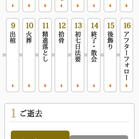
専用ホール ANNEX
9
10
11
12
13
14
15
16
出棺
火葬
精進落とし
拾骨
初七日法要
終了・散会
後飾り
アフターフォロー
東大阪石切家族葬ホール
メモリアルホール堺
1
ご逝去