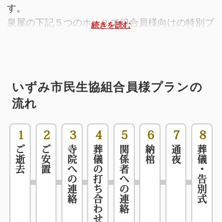
す。
泉屋の下記５つのホールで組合員様向けの特別プ
ランをご用意しております。
※それぞれのホールをクリックしていただき、プ
ランをご覧ください
いずみ市民生協組合員様プランの
流れ
東大阪瓢箪山メモリアルホ
1
2
3
4
5
6
7
8
ール
ご逝去
ご安置
寺院への連絡
葬儀の打ち合わせ
関係者への連絡
納棺
通夜
葬儀・告別式
高井田メモリアルホール
東大阪瓢箪山家族葬一日葬