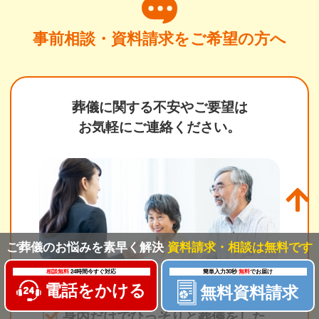
事前相談・資料請求をご希望の方へ
葬儀に関する不安やご要望は
お気軽にご連絡ください。
ご葬儀のお悩みを素早く解決
資料請求・相談は無料です
相談無料
24時間今すぐ対応
簡単入力30秒
無料
でお届け
電話をかける
無料資料請求
費用のことがよくわからない
身内だけでひっそりと葬儀をした