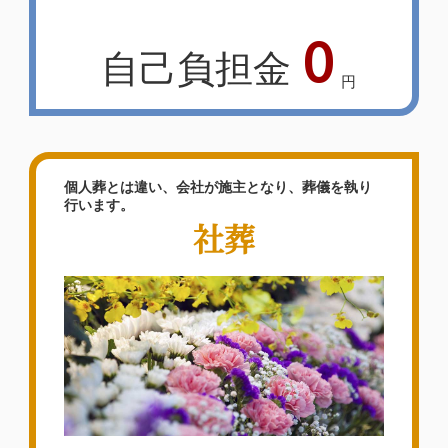
0
自己負担金
円
個人葬とは違い、会社が施主となり、葬儀を執り
行います。
社葬