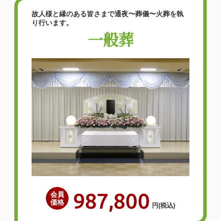
故人様と縁のある皆さまで通夜〜葬儀〜火葬を執
り行います。
一般葬
987,800
会員
価格
円
(税込)