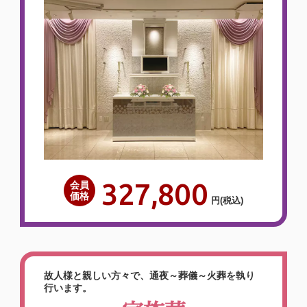
327,800
会員
価格
円
(税込)
故人様と親しい方々で、通夜～葬儀～火葬を執り
行います。