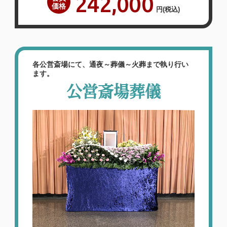
242,000
価格
円
(税込)
各公営斎場にて、通夜～葬儀～火葬まで執り行い
ます。
公営斎場葬儀