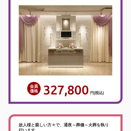
327,800
会員
価格
円
(税込)
故人様と親しい方々で、通夜～葬儀～火葬を執り
行います。