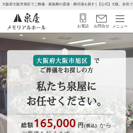
大阪府大阪市旭区でご葬儀・家族葬の斎場・葬式場を探す | 【公式】大阪、奈
お電話
お問合せ
大阪府大阪市旭区
で
ご葬儀をお探しの方
私たち泉屋に
お任せください。
165,000
総額
円
から
(税込)