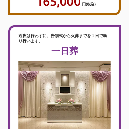
165,000
円
(税込)
見積も丁寧な説明でした。分か
りやすかったです。
通夜は行わずに、告別式から火葬までを１日で執
り行います。
一日葬
2026年06月
泉屋 東大阪瓢箪山メモリア
ルホール
（〒579-8047 大阪府 東大阪市
桜町2−6）
【お客様のご意見】以前利用したことがあ
るので今回もお願いしました。見積も丁寧
な説明でした。分かりやすかったです。お
花の飾りつけもすごくきれいでしたしお料
理もおいしかったです。返礼品の数も足り
なかった時もすぐに機転を利かして対応し
てもらって助かりました。10点満点で