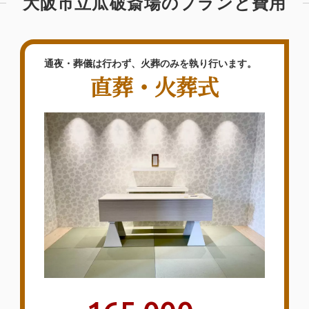
大阪市立瓜破斎場のプランと費用
き、家族共々本当に感謝してお
ります。
通夜・葬儀は行わず、火葬のみを執り行います。
2026年05月
泉屋 メモリアルホール奈良
直葬・火葬式
学園前
（〒6310016 奈良県 奈良市 学園
朝日町2-5）
【お客様のご意見】真夜中にも関わらず、
お迎えに来てもらって助かりました。こち
らが思っていた通りのお葬儀をして頂いた
と思います。急な変更などにも対応して頂
き、いろいろな事に融通を利かせて頂き、
家族共々本当に感謝しております。またの
時はお願いしようと思います。皆様、お世
話になりまして…
詳しく見る