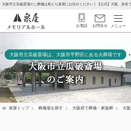
大阪市立瓜破斎場のご葬儀は私たち泉屋にお任せください丨【公式】大阪、奈良
お電話
お問合せ
大阪市立瓜破斎場は、大阪市平野区にある火葬場です
大阪市立瓜破斎場
のご案内
泉屋トップ
葬儀場を探す
大阪府で葬儀・家族葬
大阪