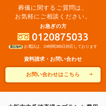
ール
（〒630-8115 奈良県奈良市大宮町
６丁目２−９）
葬儀に関するご質問は、
お気軽にご相談ください。
【お客様のご意見】この度は父のお葬式で
お世話になりました。夜中にも関わらず、
お急ぎの方
丁寧に父を自宅まで運んで頂き、その後の
0120875033
打合せもとても分かりやすくて、費用の相
談にも乗って頂きまして、本当に助かりま
お電話は、24時間365日対応しております
通話無料
した。お葬式のお花もきれいで問題なく進
資料請求・お問い合わせ
行して頂けました。皆様ありがとうござい
ます。お葬儀後…
お問い合わせはこちら
詳しく見る
急な変更などにも対応して頂