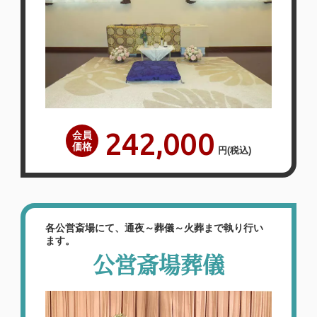
足しています
2026年05月
泉屋 メモリアルホール生駒
（〒630-0215 奈良県 生駒市 東菜畑1丁
目125-2）
【お客様のご意見】病院から紹介してもら
い、お願いさせて頂きました。スタッフの
242,000
会員
皆様も対応もすごく良くて、式場やお花に
価格
円
(税込)
関しても文句無しに満足しております。費
用もご相談に乗って頂きまして、一番安い
プランでして頂けたのでとても満足してお
ります。皆様、お世話になりましてありが
各公営斎場にて、通夜～葬儀～火葬まで執り行い
ます。
とうございまし…
公営斎場葬儀
詳しく見る