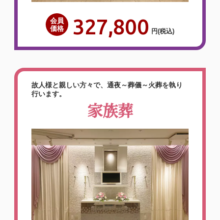
す。本当にお世話…
327,800
会員
価格
詳しく見る
円
(税込)
泉屋さんが一番安心できる電話
故人様と親しい方々で、通夜～葬儀～火葬を執り
行います。
対応だったので、依頼しまし
家族葬
た。
2026年05月
泉屋 奈良大宮メモリアルホ
ール
（〒630-8115 奈良県奈良市大宮町
６丁目２−９）
【お客様のご意見】何件か葬儀社を探して
いる中で、泉屋さんが一番安心できる電話
対応だったので、依頼しました。お花もと