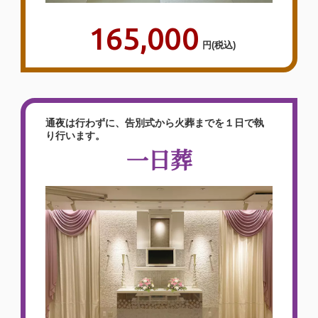
165,000
円
(税込)
通夜は行わずに、告別式から火葬までを１日で執
り行います。
一日葬