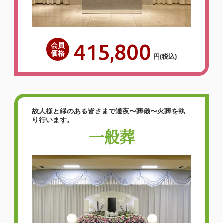
ても豪華で食事も美味しく頂きました。ス
タッフの皆様もとても親切で丁寧なご対応
をして頂きまして、本当に感謝しておりま
415,800
会員
す。ただ気になったのが、最初にホールに
価格
円
(税込)
故人と一緒にお…
詳しく見る
故人様と縁のある皆さまで通夜〜葬儀〜火葬を執
り行います。
一般葬
家族葬でここまでたくさんのお
花にしてもらえて、親族が喜んで
いた。
2026年06月
家族葬
泉屋 東大阪瓢箪山
家族葬一日葬専用ホール ANNEX
（〒
579-8048 大阪府 東大阪市 旭町14-9）