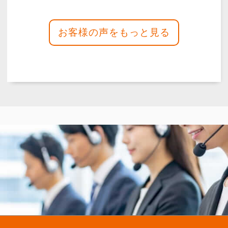
高いかなと思ったけど食事の追加とかなの
で仕方ないと思ってる。お坊様も色々教え
ていただきよかったです。式場も綺麗だっ
た。会員はすぐにはいった。またなにかあ
ったらお願いしたい。【泉屋 布施高井田
メモリアルホー…
詳しく見る
故人の不動産で迷っていました
が、葬儀後サポートで相談でき
てよかった
2026年05月
泉屋 奈良大宮メモリアルホ