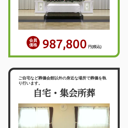
【お客様のご意見】他社の会員に入ってい
て、毎月支払いしてたが、泉屋さんの会員
って１回であれだけの事してもらえるんで
すよね！また落ち着いたら連絡するので入
987,800
会員
会させてもらいます。次は順番的に私で
価格
円
(税込)
す。家族葬でここまでたくさんのお花にし
てもらえるなんてと親族喜んでいました。
子供たちも何度か…
ご自宅など葬儀会館以外の身近な場所で葬儀を執
詳しく見る
り行います。
自宅・集会所葬
スタッフの対応もすごく良く
て、式場やお花も文句無しに満