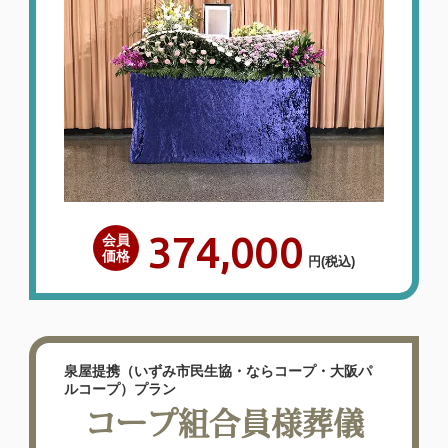
大変満足しているので、また利
用したいし、周りへも紹介した
いです。
2026年06月
泉屋 東大阪石切家族葬ホー
ル
（〒579-8014 大阪府 東大阪市 中石切
町5-13-52）
374,000
会員
【お客様のご意見】説明わかりやすくして
価格
円
(税込)
いただき、対応も何の問題もなくよくして
いただき、式もスムーズな進行でした。お
花も料理も十分でしたし、大変満足してお
ります。葬儀費用も適正だったと思ってい
泉屋提携（いずみ市民生協・ならコープ・大阪パ
ルコープ）プラン
ます。また利用したいと思っていますし、
コープ組合員様葬儀
周りへも紹介したいと思います。【泉屋