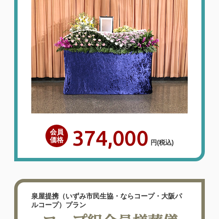
また利用したいと感じました。
近所へもお勧めしようと思いま
す。
2026年06月
泉屋 香芝メモリアルホール
（〒639-0232 奈良県 香芝市下田東3-
1265-1）
【お客様のご意見】泉屋さんの会員に入っ
ていたので、今回お願いしました。スタッ
フの皆さん対応もよくて、お花も料理も感
374,000
会員
価格
円
(税込)
激でした。９年前に利用させてもらった時
に比べると物価の高騰等でやはり高くなっ
たな、と感じましたが、また利用させて頂
きたいと感じましたし、近所へもお勧めし
泉屋提携（いずみ市民生協・ならコープ・大阪パ
ようと思います…
ルコープ）プラン