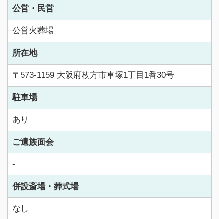
公営・民営
公営火葬場
所在地
〒573-1159 大阪府枚方市車塚1丁目1番30号
駐車場
あり
ご遺族面会
-
併設斎場・葬式場
なし