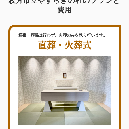
枚方市立やすらぎの杜のプランと
た。
費用
2026年05月
泉屋 奈良大宮メモリアルホ
ール
（〒630-8115 奈良県奈良市大宮町
６丁目２−９）
通夜・葬儀は行わず、火葬のみを執り行います。
直葬・火葬式
【お客様のご意見】何件か葬儀社を探して
いる中で、泉屋さんが一番安心できる電話
対応だったので、依頼しました。お花もと
ても豪華で食事も美味しく頂きました。ス
タッフの皆様もとても親切で丁寧なご対応
をして頂きまして、本当に感謝しておりま
す。ただ気になったのが、最初にホールに
故人と一緒にお…
詳しく見る