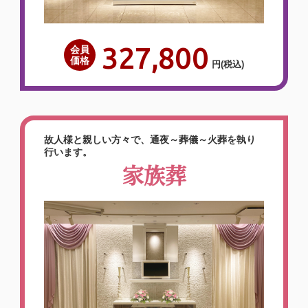
子供たちも何度か…
詳しく見る
327,800
会員
価格
円
(税込)
スタッフの対応もすごく良く
て、式場やお花も文句無しに満
故人様と親しい方々で、通夜～葬儀～火葬を執り
行います。
足しています
家族葬
2026年05月
泉屋 メモリアルホール生駒
（〒630-0215 奈良県 生駒市 東菜畑1丁
目125-2）
【お客様のご意見】病院から紹介してもら
い、お願いさせて頂きました。スタッフの
皆様も対応もすごく良くて、式場やお花に