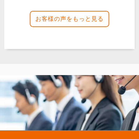
らが思っていた通りのお葬儀をして頂いた
と思います。急な変更などにも対応して頂
き、いろいろな事に融通を利かせて頂き、
家族共々本当に感謝しております。またの
時はお願いしようと思います。皆様、お世
話になりまして…
詳しく見る
見積も丁寧な説明でした。分か
りやすかったです。
2026年06月
泉屋 東大阪瓢箪山メモリア
ルホール
（〒579-8047 大阪府 東大阪市
桜町2−6）