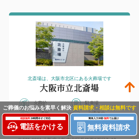
北斎場は、大阪市北区にある火葬場です
大阪市立北斎場
火葬炉
駐車場
ご葬儀のお悩みを素早く解決
資料請求・相談は無料です
遺族
ご遺体の
控え室有り
安置が可能
相談無料
24時間今すぐ対応
簡単入力30秒
無料
でお届け
電話をかける
無料資料請求
所在地