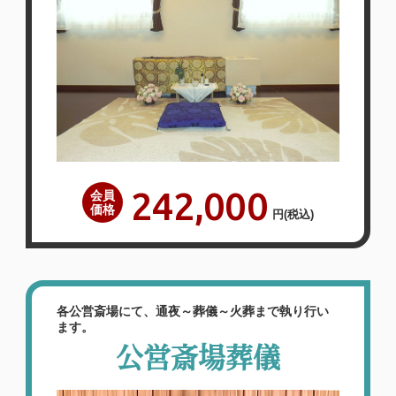
2026年06月
泉屋 香芝メモリアルホール
（〒639-0232 奈良県 香芝市下田東3-
1265-1）
【お客様のご意見】10年前に父の葬儀で
お世話になり、その時がすごく良かったの
で今回もお願いしました。スタッフの皆さ
んは清潔感もあって、対応もとても親切で
今回もよかったです。ただ、コーヒーの無
242,000
会員
価格
円
(税込)
料機械が置いてあって、頂いたらとても苦
くてびっくりしました。まあ、これはサー
ビスなので笑い…
詳しく見る
各公営斎場にて、通夜～葬儀～火葬まで執り行い
ます。
公営斎場葬儀