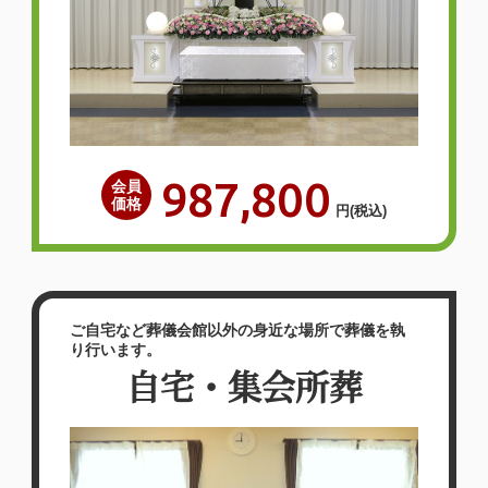
【お客様のご意見】説明わかりやすくして
いただき、対応も何の問題もなくよくして
いただき、式もスムーズな進行でした。お
花も料理も十分でしたし、大変満足してお
ります。葬儀費用も適正だったと思ってい
987,800
会員
ます。また利用したいと思っていますし、
価格
円
(税込)
周りへも紹介したいと思います。【泉屋
東大阪石切家族…
詳しく見る
ご自宅など葬儀会館以外の身近な場所で葬儀を執
り行います。
自宅・集会所葬
本当に皆様の丁寧なご対応に感
謝しております。