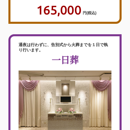
165,000
円
(税込)
家族葬でここまでたくさんのお
花にしてもらえて、親族が喜んで
いた。
通夜は行わずに、告別式から火葬までを１日で執
2026年06月
家族葬
泉屋 東大阪瓢箪山
り行います。
家族葬一日葬専用ホール ANNEX
（〒
一日葬
579-8048 大阪府 東大阪市 旭町14-9）
【お客様のご意見】他社の会員に入ってい
て、毎月支払いしてたが、泉屋さんの会員
って１回であれだけの事してもらえるんで
すよね！また落ち着いたら連絡するので入
会させてもらいます。次は順番的に私で
す。家族葬でここまでたくさんのお花にし
てもらえるなんてと親族喜んでいました。