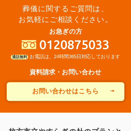
葬儀に関するご質問は、
【お客様のご意見】以前利用したことがあ
お気軽にご相談ください。
るので今回もお願いしました。見積も丁寧
な説明でした。分かりやすかったです。お
お急ぎの方
花の飾りつけもすごくきれいでしたしお料
0120875033
理もおいしかったです。返礼品の数も足り
なかった時もすぐに機転を利かして対応し
お電話は、24時間365日対応しております
通話無料
てもらって助かりました。10点満点で
資料請求・お問い合わせ
す。本当にお世話…
詳しく見る
お問い合わせはこちら
泉屋さんが一番安心できる電話
対応だったので、依頼しまし