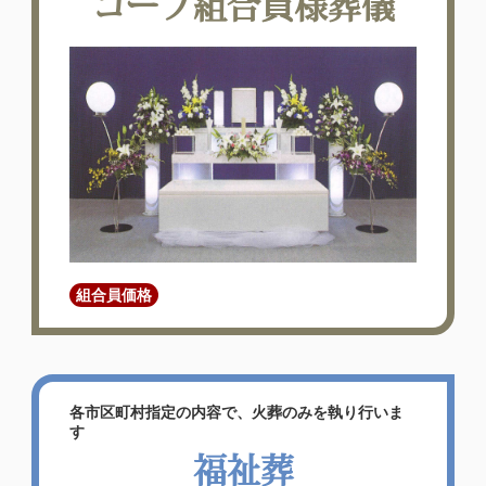
コープ組合員様葬儀
詳しく見る
組合員価格
各市区町村指定の内容で、火葬のみを執り行いま
す
福祉葬