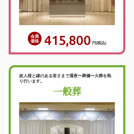
関しても文句無しに満足しております。費
用もご相談に乗って頂きまして、一番安い
プランでして頂けたのでとても満足してお
ります。皆様、お世話になりましてありが
415,800
会員
とうございまし…
価格
円
(税込)
詳しく見る
故人様と縁のある皆さまで通夜〜葬儀〜火葬を執
大変満足しているので、また利
り行います。
一般葬
用したいし、周りへも紹介した
いです。
2026年06月
泉屋 東大阪石切家族葬ホー
ル
（〒579-8014 大阪府 東大阪市 中石切
町5-13-52）