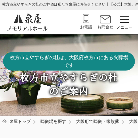
枚方市立やすらぎの杜のご葬儀は私たち泉屋にお任せください丨【公式】大阪、
お電話
お問合せ
枚方市立やすらぎの杜は、大阪府枚方市にある火葬場
です
枚方市立やすらぎの杜
のご案内
泉屋トップ
葬儀場を探す
大阪府で葬儀・家族葬
大阪