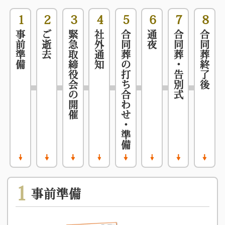
1
2
3
4
5
6
7
8
事前準備
ご逝去
緊急取締役会の開催
社外通知
合同葬の打ち合わせ・準備
通夜
合同葬・告別式
合同葬終了後
1
事前準備