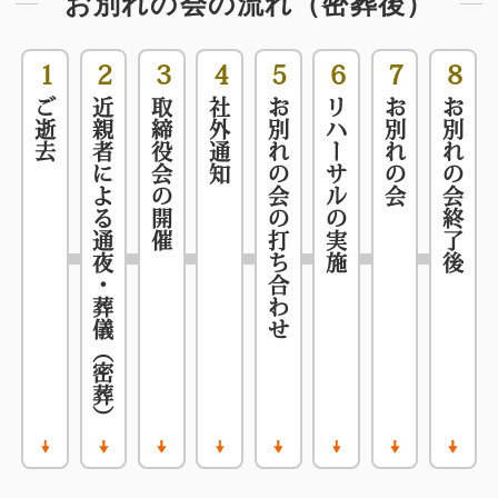
お別れの会の流れ（密葬後）
1
2
3
4
5
6
7
8
ご逝去
近親者による通夜・葬儀（密葬）
取締役会の開催
社外通知
お別れの会の打ち合わせ
リハーサルの実施
お別れの会
お別れの会終了後