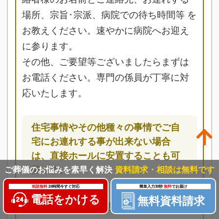
場所、宗旨･宗派、病院での待ち時間等 を
お教えください。速やかに病院へお迎え
に参ります。
その他、ご要望等ございましたらまずは
お電話ください。専門の係員が丁寧に対
応いたします。
住宅事情やその他種々の事情でご自
宅にお連れする事が出来ない場合
は、直接ホールに安置することも可
能です。
ご葬儀のお悩みを素早く解決
資料請求・相談は無料です
相談無料
24時間今すぐ対応
簡単入力30秒
無料
でお届け
電話をかける
無料資料請求
病院を出発する用意をする