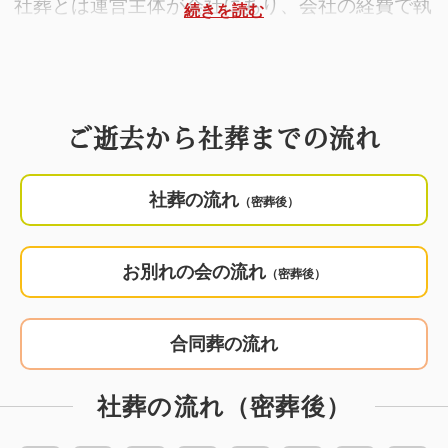
社葬とは運営主体が会社にあり、会社の経費で執
り行われる葬儀のことです。
社葬では通常、喪主は遺族が務め、施主は最高責
任者である葬儀委員長を中心に会社が務めます。
ご逝去から社葬までの流れ
なお、社葬にはいくつかの種類があるのですが、
社葬の流れ
（密葬後）
一般的な社葬は、まず近親者で密葬(個人葬)を行
い、その後、本葬である社葬(団体葬)を執り行う
流れになります。
お別れの会の流れ
（密葬後）
そのため、訃報から社葬までには多少、時間があ
合同葬の流れ
るものの、決めることや準備することが膨大にあ
るのが一般的です。また社葬は、社内外に故人の
社葬の流れ（密葬後）
功績を称え、故人の会社に対する想いを引き継い
でいく意思をアピールする場でもあります。