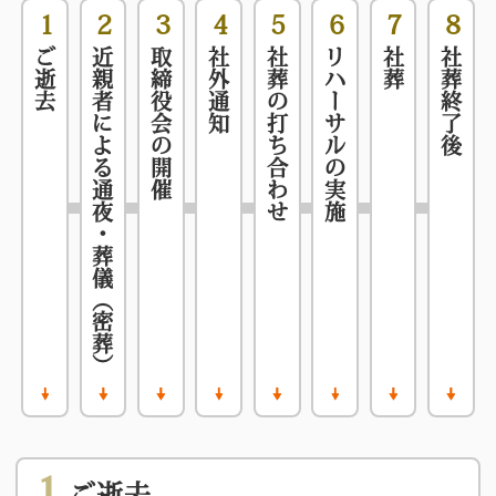
1
2
3
4
5
6
7
8
また、代表者が亡くなった場合は、後継者が取引
ご逝去
近親者による通夜・葬儀（密葬）
取締役会の開催
社外通知
社葬の打ち合わせ
リハーサルの実施
社葬
社葬終了後
先や社員など、関係者に対して事業の承継を宣言
する場でもあります。
今後の体制が盤石であるということを示すために
も、社葬を滞りなく運営することが重要です。社
葬が、今後の会社のイメージを左右することもあ
ります。
社葬のプランについて詳しくはお問合せ下さい
1
ご逝去