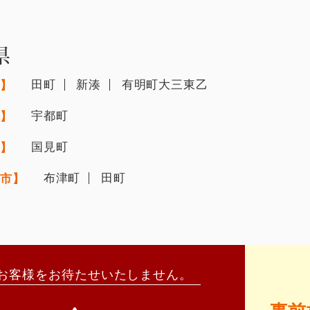
県
田町
新湊
有明町大三東乙
市】
宇都町
市】
国見町
市】
布津町
田町
原市】
お客様をお待たせいたしません。