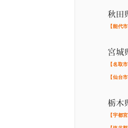
秋田
【能代
宮城
【名取
【仙台
栃木
【宇都