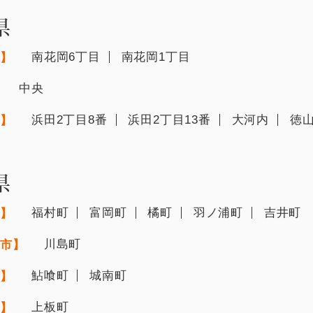
県
南花岡6丁目
南花岡1丁目
市】
中央
】
浜田2丁目8番
浜田2丁目13番
大河内
徳
市】
県
福村町
富岡町
橘町
羽ノ浦町
吉井町
市】
川島町
川市】
鮎喰町
城南町
市】
上板町
郡】