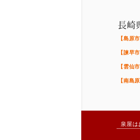
長崎
【島原
【諫早
【雲仙
【南島
泉屋は