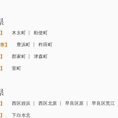
県
木太町
勅使町
市】
豊浜町
柞田町
寺市】
郡家町
津森町
市】
室町
市】
県
西区姪浜
西区北原
早良区原
早良区荒江
市】
下白水北
市】