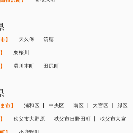
郡高根沢町】
県
天久保
筑穂
ば市】
東桜川
市】
滑川本町
田尻町
市】
県
浦和区
中央区
南区
大宮区
緑区
たま市】
秩父市大野原
秩父市日野田町
秩父市大宮
市】
小鹿野町
野町】