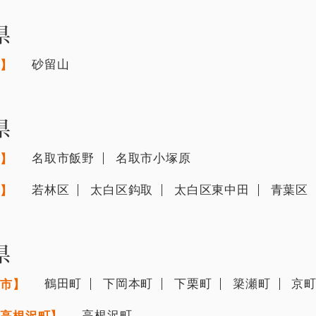
県
砂留山
市】
県
名取市飯野
名取市小塚原
市】
若林区
太白区鈎取
太白区東中田
青葉区
市】
県
鶴田町
下岡本町
下栗町
簗瀬町
京
宮市】
高根沢町