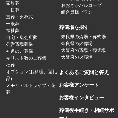
家族葬
おおさかパルコープ
一日葬
組合員様プラン
直葬・火葬式
一般葬
葬儀場を探す
福祉葬
奈良県の斎場・葬式場
自宅・集会所葬
奈良県の火葬場
公営斎場葬儀
大阪府の斎場・葬式場
神道のご葬儀
大阪府の火葬場
キリスト教のご葬儀
社葬
オプション(お料理、返礼
よくあるご質問と答え
品)
お客様アンケート
メモリアルドライブ・花
葬
お客様インタビュー
葬儀後手続き・相続サポ
ート