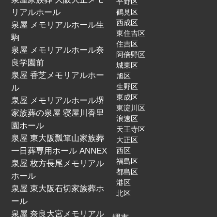
平野区
リアルホール
鶴見区
西成区
泉屋 メモリアルホール生
東住吉区
駒
住吉区
泉屋 メモリアルホール奈
阿倍野区
良学園前
城東区
泉屋 香芝メモリアルホー
旭区
生野区
ル
東成区
泉屋 メモリアルホール堺
東淀川区
家族葬の泉屋 寝屋川香里
浪速区
園ホール
天王寺区
泉屋 東大阪瓢箪山家族葬
大正区
一日葬専用ホール ANNEX
西区
福島区
泉屋 枚方長尾メモリアル
都島区
ホール
港区
泉屋 東大阪石切家族葬ホ
北区
ール
泉屋 奈良大宮メモリアル