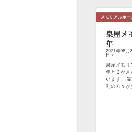
メモリアルホー
泉屋メ
年
2021年0
日々
泉屋メモリ
年と３か月
います。 
列の方々が