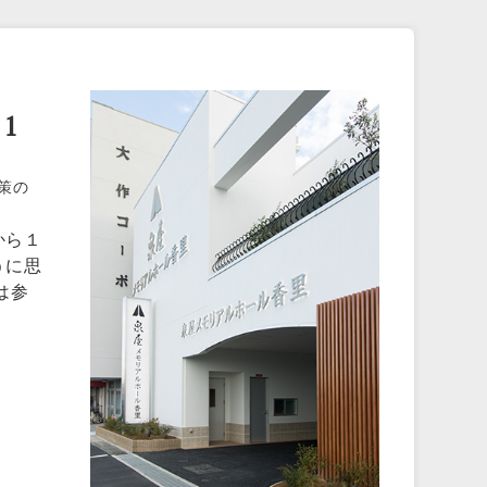
１
策の
から１
うに思
は参