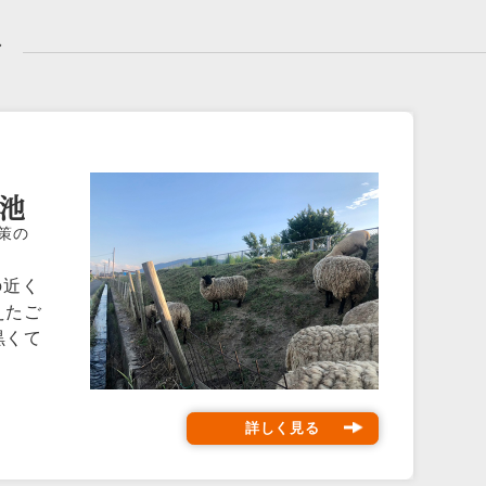
グ
る池
策の
の近く
えたご
黒くて
詳しく見る