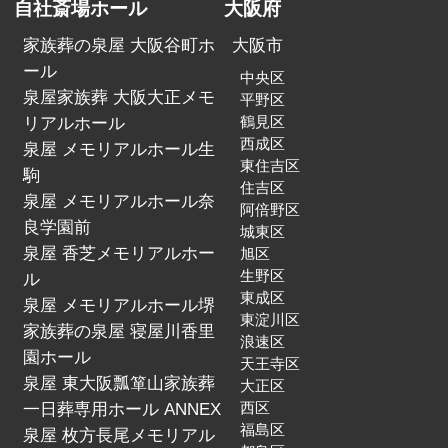
自社斎場ホール
大阪府
家族葬の泉屋 大阪谷町ホ
大阪市
ール
中央区
泉屋家族葬 大阪大正メモ
平野区
リアルホール
鶴見区
西成区
泉屋 メモリアルホール生
東住吉区
駒
住吉区
泉屋 メモリアルホール奈
阿倍野区
良学園前
城東区
泉屋 香芝メモリアルホー
旭区
生野区
ル
東成区
泉屋 メモリアルホール堺
東淀川区
家族葬の泉屋 寝屋川香里
浪速区
園ホール
天王寺区
泉屋 東大阪瓢箪山家族葬
大正区
一日葬専用ホール ANNEX
西区
福島区
泉屋 枚方長尾メモリアル