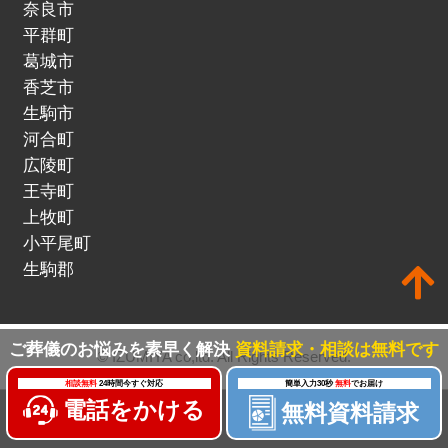
奈良市
平群町
葛城市
香芝市
生駒市
河合町
広陵町
王寺町
上牧町
小平尾町
生駒郡
ご葬儀のお悩みを素早く解決
資料請求・相談は無料です
© IZUMIYA co,ltd. All Rights Reserved.
相談無料
24時間今すぐ対応
簡単入力30秒
無料
でお届け
電話をかける
無料資料請求