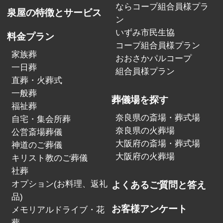
ならコープ組合員様プラ
泉屋の特徴とサービス
ン
いずみ市民生協
料金プラン
コープ組合員様プラン
家族葬
おおさかパルコープ
一日葬
組合員様プラン
直葬・火葬式
一般葬
葬儀場を探す
福祉葬
奈良県の斎場・葬式場
自宅・集会所葬
奈良県の火葬場
公営斎場葬儀
大阪府の斎場・葬式場
神道のご葬儀
大阪府の火葬場
キリスト教のご葬儀
社葬
オプション(お料理、返礼
よくあるご質問と答え
品)
お客様アンケート
メモリアルドライブ・花
葬