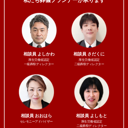
私たち葬儀プランナーが承ります
相談員
よしかわ
相談員
さだくに
厚生労働省認定
厚生労働省認定
一級葬祭ディレクター
二級葬祭ディレクター
相談員
おおはら
相談員
よしもと
セレモニーアドバイザー
厚生労働省認定
二級葬祭ディレクター