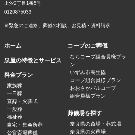
上汐2丁目1番5号
0120875033
※緊急のご連絡、葬儀の相談、
お見積・資料請求
ホーム
コープのご葬儀
ならコープ組合員様プラ
泉屋の特徴とサービス
ン
いずみ市民生協
料金プラン
コープ組合員様プラン
家族葬
おおさかパルコープ
一日葬
組合員様プラン
直葬・火葬式
一般葬
葬儀場を探す
福祉葬
奈良県の斎場・葬式場
自宅・集会所葬
奈良県の火葬場
公営斎場葬儀