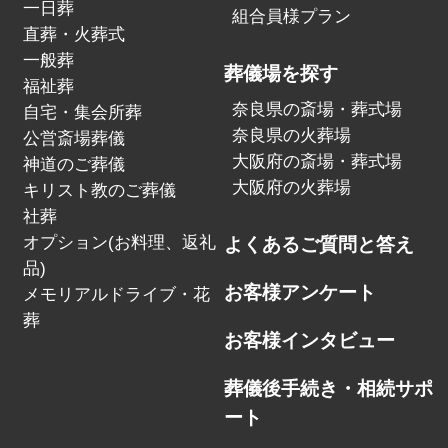
一日葬
組合員様プラン
直葬・火葬式
一般葬
葬儀場を探す
福祉葬
奈良県の斎場・葬式場
自宅・集会所葬
奈良県の火葬場
公営斎場葬儀
大阪府の斎場・葬式場
神道のご葬儀
大阪府の火葬場
キリスト教のご葬儀
社葬
オプション(お料理、返礼
よくあるご質問と答え
品)
お客様アンケート
メモリアルドライブ・花
葬
お客様インタビュー
葬儀後手続き・相続サポ
ート