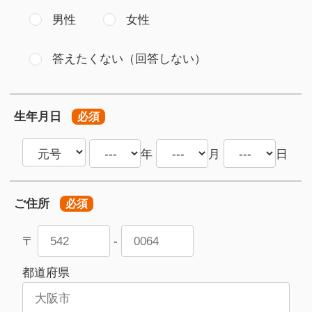
男性
女性
答えたくない（回答しない）
生年月日
必須
年
月
日
ご住所
必須
〒
-
都道府県