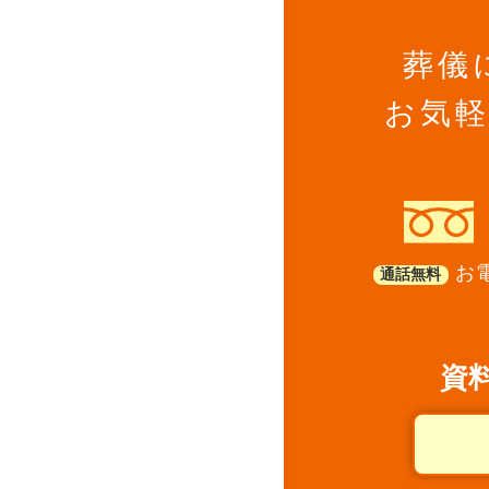
葬儀
お気
お電
通話無料
資