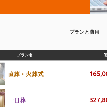
プランと費用
プラン名
直葬・火葬式
165,0
一日葬
327,8