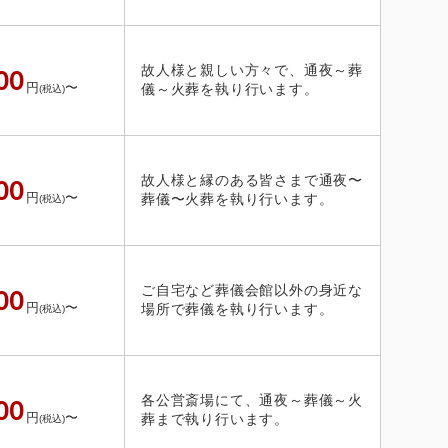
故人様と親しい方々で、通夜～葬
00
円
〜
儀～火葬を執り行います。
(税込)
故人様と縁のある皆さまで通夜〜
00
円
〜
葬儀〜火葬を執り行います。
(税込)
ご自宅など葬儀会館以外の身近な
00
円
〜
場所で葬儀を執り行います。
(税込)
各公営斎場にて、通夜～葬儀～火
00
円
〜
葬まで執り行います。
(税込)