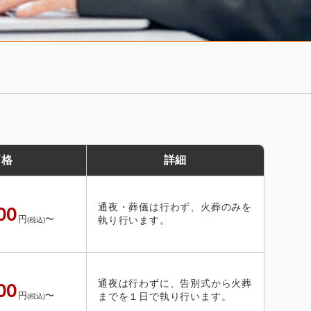
価格
詳細
通夜・葬儀は行わず、火葬のみを
00
円
〜
執り行います。
(税込)
通夜は行わずに、告別式から火葬
00
円
〜
までを１日で執り行います。
(税込)