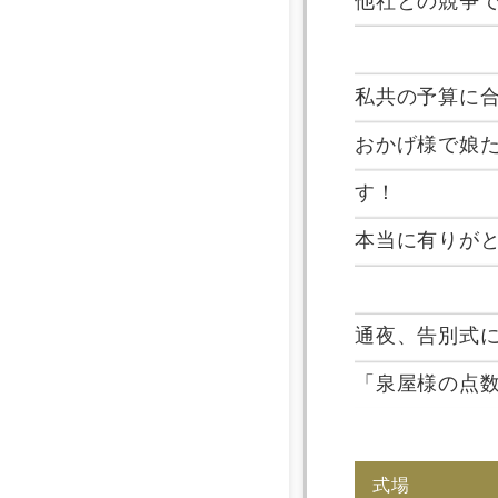
他社との競争
私共の予算に
おかげ様で娘
す！
本当に有りが
通夜、告別式
「泉屋様の点
式場