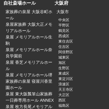
自社斎場ホール
大阪府
家族葬の泉屋 大阪谷町ホ
大阪市
ール
中央区
泉屋家族葬 大阪大正メモ
平野区
リアルホール
鶴見区
西成区
泉屋 メモリアルホール生
東住吉区
駒
住吉区
泉屋 メモリアルホール奈
阿倍野区
良学園前
城東区
泉屋 香芝メモリアルホー
旭区
生野区
ル
東成区
泉屋 メモリアルホール堺
東淀川区
家族葬の泉屋 寝屋川香里
浪速区
園ホール
天王寺区
泉屋 東大阪瓢箪山家族葬
大正区
一日葬専用ホール ANNEX
西区
福島区
泉屋 枚方長尾メモリアル