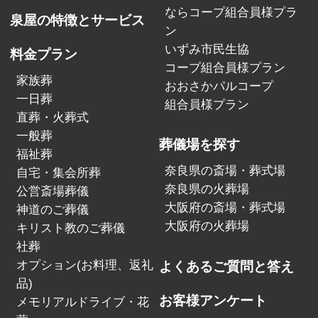
ならコープ組合員様プラ
泉屋の特徴とサービス
ン
いずみ市民生協
料金プラン
コープ組合員様プラン
家族葬
おおさかパルコープ
一日葬
組合員様プラン
直葬・火葬式
一般葬
葬儀場を探す
福祉葬
奈良県の斎場・葬式場
自宅・集会所葬
奈良県の火葬場
公営斎場葬儀
大阪府の斎場・葬式場
神道のご葬儀
大阪府の火葬場
キリスト教のご葬儀
社葬
オプション(お料理、返礼
よくあるご質問と答え
品)
お客様アンケート
メモリアルドライブ・花