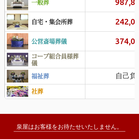
987,8
一般葬
242,0
自宅・集会所葬
374,0
公営斎場葬儀
コープ組合員様葬
儀
自己負
福祉葬
社葬
泉屋はお客様をお待たせいたしません。