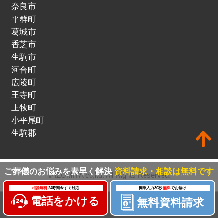
奈良市
平群町
葛城市
香芝市
生駒市
河合町
広陵町
王寺町
上牧町
小平尾町
生駒郡
ご葬儀のお悩みを素早く解決
資料請求・相談は無料です
© IZUMIYA co,ltd. All Rights Reserved.
相談無料
24時間今すぐ対応
簡単入力30秒
無料
でお届け
電話をかける
無料資料請求