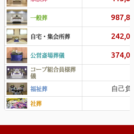
987,8
一般葬
242,0
自宅・集会所葬
374,0
公営斎場葬儀
コープ組合員様葬
儀
自己負
福祉葬
社葬