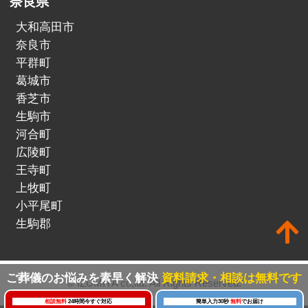
奈良県
大和高田市
奈良市
平群町
葛城市
香芝市
生駒市
河合町
広陵町
王寺町
上牧町
小平尾町
生駒郡
ご葬儀のお悩みを素早く解決
資料請求・相談は無料です
© IZUMIYA co,ltd. All Rights Reserved.
相談無料
24時間今すぐ対応
簡単入力30秒
無料
でお届け