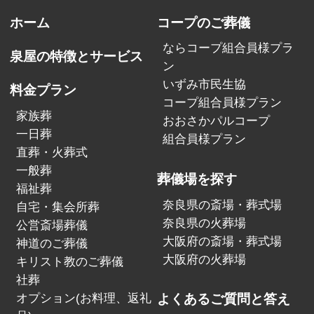
ホーム
コープのご葬儀
ならコープ組合員様プラ
泉屋の特徴とサービス
ン
いずみ市民生協
料金プラン
コープ組合員様プラン
家族葬
おおさかパルコープ
一日葬
組合員様プラン
直葬・火葬式
一般葬
葬儀場を探す
福祉葬
奈良県の斎場・葬式場
自宅・集会所葬
奈良県の火葬場
公営斎場葬儀
大阪府の斎場・葬式場
神道のご葬儀
大阪府の火葬場
キリスト教のご葬儀
社葬
オプション(お料理、返礼
よくあるご質問と答え