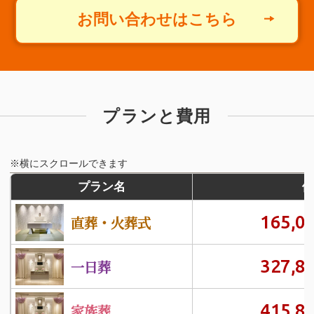
お問い合わせはこちら
プランと費用
※横にスクロールできます
プラン名
価
165,0
直葬・火葬式
327,8
一日葬
415,8
家族葬