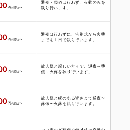
通夜・葬儀は行わず、火葬のみを
00
円
〜
執り行います。
(税込)
通夜は行わずに、告別式から火葬
00
円
〜
までを１日で執り行います。
(税込)
故人様と親しい方々で、通夜～葬
00
円
〜
儀～火葬を執り行います。
(税込)
故人様と縁のある皆さまで通夜〜
00
円
〜
葬儀〜火葬を執り行います。
(税込)
ご自宅など葬儀会館以外の身近な