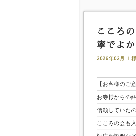
こころの
寧でよか
2026年02月
Ｉ
【お客様のご
お寺様からの
信頼していた
こころの会も