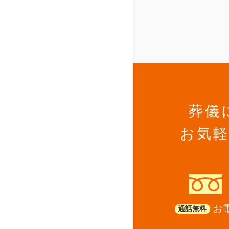
葬儀
お気
お電
通話無料