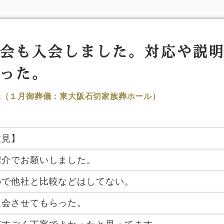
会も入会しました。対応や説
った。
様（１月御葬儀：東大阪石切家族葬ホール）
意見】
紹介でお願いしました。
ので他社と比較などはしてない。
入会させてもらった。