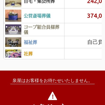
242,0
自宅・集会所葬
374,0
公営斎場葬儀
コープ組合員様葬
儀
自己負
福祉葬
社葬
泉屋はお客様をお待たせいたしません。