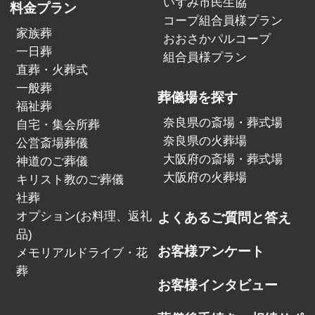
いずみ市民生協
料金プラン
コープ組合員様プラン
家族葬
おおさかパルコープ
一日葬
組合員様プラン
直葬・火葬式
一般葬
葬儀場を探す
福祉葬
奈良県の斎場・葬式場
自宅・集会所葬
奈良県の火葬場
公営斎場葬儀
大阪府の斎場・葬式場
神道のご葬儀
大阪府の火葬場
キリスト教のご葬儀
社葬
オプション(お料理、返礼
よくあるご質問と答え
品)
お客様アンケート
メモリアルドライブ・花
葬
お客様インタビュー