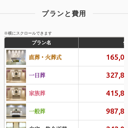
プランと費用
※横にスクロールできます
プラン名
価
165,0
直葬・火葬式
327,8
一日葬
415,8
家族葬
987,8
一般葬