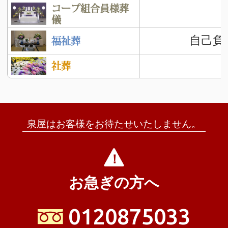
コープ組合員様葬
儀
自己負
福祉葬
社葬
泉屋はお客様をお待たせいたしません。
お急ぎの方へ
0120875033