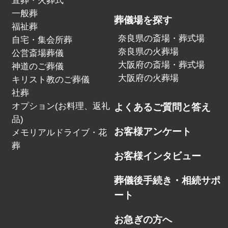
直葬・火葬式
一般葬
葬儀場を探す
福祉葬
奈良県の斎場・葬式場
自宅・集会所葬
奈良県の火葬場
公営斎場葬儀
大阪府の斎場・葬式場
神道のご葬儀
大阪府の火葬場
キリスト教のご葬儀
社葬
オプション(お料理、返礼
よくあるご質問と答え
品)
お客様アンケート
メモリアルドライブ・花
葬
お客様インタビュー
葬儀後手続き・相続サポ
ート
お急ぎの方へ