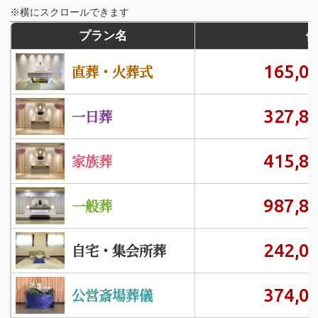
※横にスクロールできます
プラン名
価
165,0
直葬・火葬式
327,8
一日葬
415,8
家族葬
987,8
一般葬
242,0
自宅・集会所葬
374,0
公営斎場葬儀