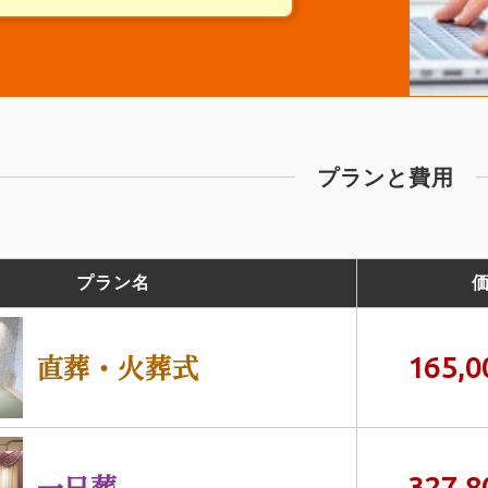
プランと費用
プラン名
直葬・火葬式
165,0
一日葬
327,8