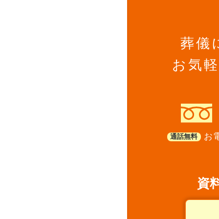
葬儀
お気
お電
通話無料
資