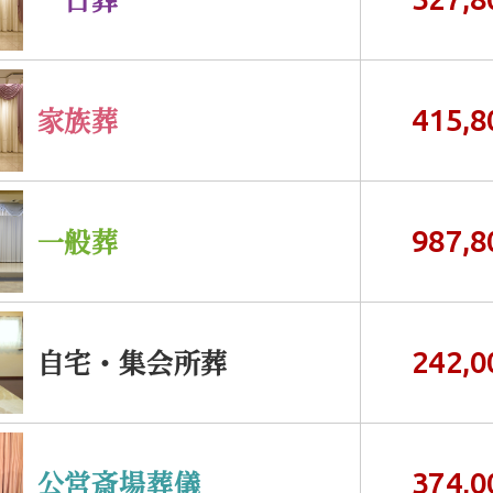
家族葬
415,8
一般葬
987,8
自宅・集会所葬
242,0
公営斎場葬儀
374,0