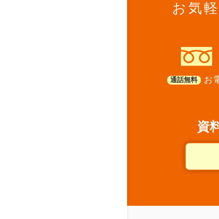
お気
お電
通話無料
資