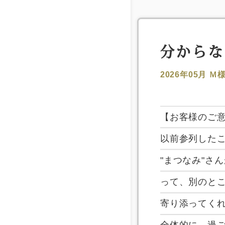
分からな
2026年05月
Ｍ
【お客様のご
以前参列した
"まつなみ"さ
って、別のと
寄り添ってく
全体的に、過