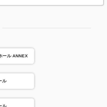
ール ANNEX
ール
ール